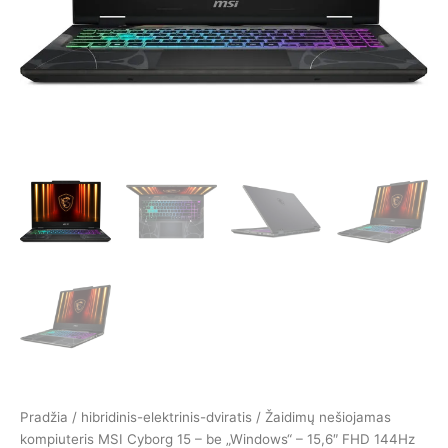
FHD
144Hz
ekranas
–
Intel
Core
i5-
13420H
–
RTX
5050
–
32
GB
DDR5
RAM
–
512
GB
SSD.
Pradžia
/
hibridinis-elektrinis-dviratis
/ Žaidimų nešiojamas
kompiuteris MSI Cyborg 15 – be „Windows“ – 15,6″ FHD 144Hz