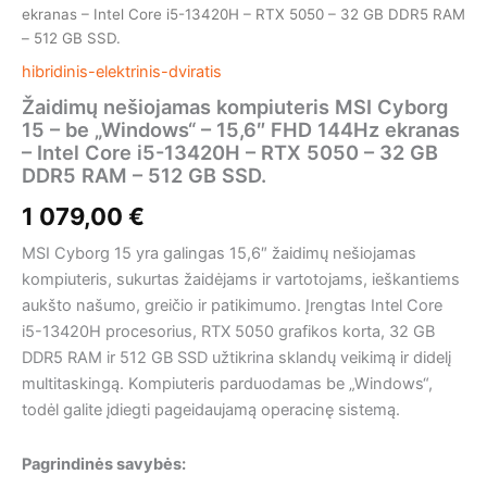
ekranas – Intel Core i5-13420H – RTX 5050 – 32 GB DDR5 RAM
– 512 GB SSD.
hibridinis-elektrinis-dviratis
Žaidimų nešiojamas kompiuteris MSI Cyborg
15 – be „Windows“ – 15,6″ FHD 144Hz ekranas
– Intel Core i5-13420H – RTX 5050 – 32 GB
DDR5 RAM – 512 GB SSD.
1 079,00
€
MSI Cyborg 15 yra galingas 15,6″ žaidimų nešiojamas
kompiuteris, sukurtas žaidėjams ir vartotojams, ieškantiems
aukšto našumo, greičio ir patikimumo. Įrengtas Intel Core
i5-13420H procesorius, RTX 5050 grafikos korta, 32 GB
DDR5 RAM ir 512 GB SSD užtikrina sklandų veikimą ir didelį
multitaskingą. Kompiuteris parduodamas be „Windows“,
todėl galite įdiegti pageidaujamą operacinę sistemą.
Pagrindinės savybės: