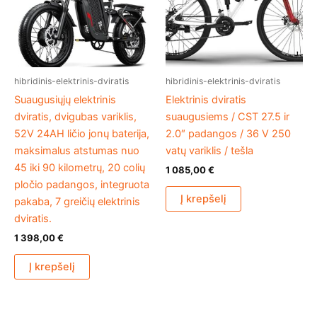
hibridinis-elektrinis-dviratis
hibridinis-elektrinis-dviratis
Suaugusiųjų elektrinis
Elektrinis dviratis
dviratis, dvigubas variklis,
suaugusiems / CST 27.5 ir
52V 24AH ličio jonų baterija,
2.0″ padangos / 36 V 250
maksimalus atstumas nuo
vatų variklis / tešla
45 iki 90 kilometrų, 20 colių
1 085,00
€
pločio padangos, integruota
Į krepšelį
pakaba, 7 greičių elektrinis
dviratis.
1 398,00
€
Į krepšelį