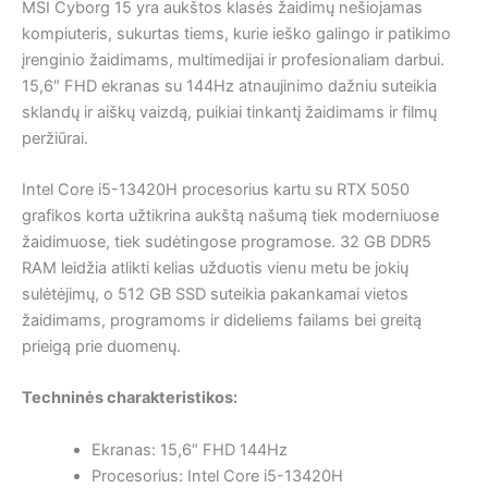
MSI Cyborg 15 yra aukštos klasės žaidimų nešiojamas
kompiuteris, sukurtas tiems, kurie ieško galingo ir patikimo
įrenginio žaidimams, multimedijai ir profesionaliam darbui.
15,6″ FHD ekranas su 144Hz atnaujinimo dažniu suteikia
sklandų ir aiškų vaizdą, puikiai tinkantį žaidimams ir filmų
peržiūrai.
Intel Core i5-13420H procesorius kartu su RTX 5050
grafikos korta užtikrina aukštą našumą tiek moderniuose
žaidimuose, tiek sudėtingose programose. 32 GB DDR5
RAM leidžia atlikti kelias užduotis vienu metu be jokių
sulėtėjimų, o 512 GB SSD suteikia pakankamai vietos
žaidimams, programoms ir dideliems failams bei greitą
prieigą prie duomenų.
Techninės charakteristikos:
Ekranas: 15,6″ FHD 144Hz
Procesorius: Intel Core i5-13420H