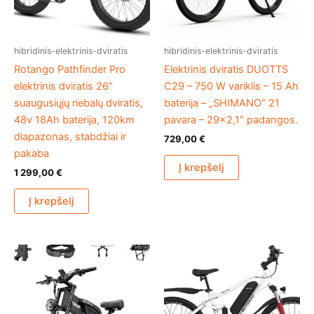
hibridinis-elektrinis-dviratis
hibridinis-elektrinis-dviratis
Rotango Pathfinder Pro
Elektrinis dviratis DUOTTS
elektrinis dviratis 26″
C29 – 750 W variklis – 15 Ah
suaugusiųjų riebalų dviratis,
baterija – „SHIMANO“ 21
48v 18Ah baterija, 120km
pavara – 29×2,1″ padangos.
diapazonas, stabdžiai ir
729,00
€
pakaba
Į krepšelį
1 299,00
€
Į krepšelį