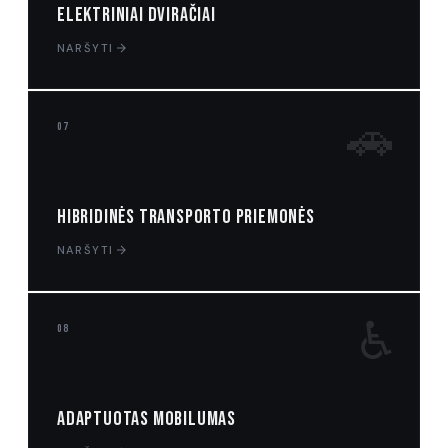
Elektriniai dviračiai
NARŠYTI
🚗
07
Hibridinės transporto priemonės
NARŠYTI
♿
08
Adaptuotas mobilumas