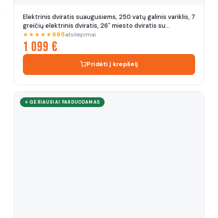
Elektrinis dviratis suaugusiems, 250 vatų galinis variklis, 7
greičių elektrinis dviratis, 26″ miesto dviratis su
autonomija
★★★★★
995
atsiliepimai
1 099 €
Pridėti į krepšelį
⭐ GERIAUSIAI PARDUODAMAS