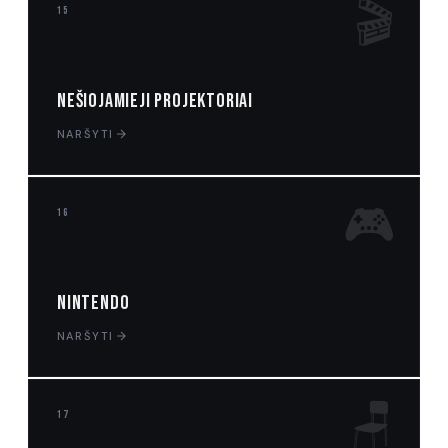
🎬
15
Nešiojamieji projektoriai
NARŠYTI
🎮
16
Nintendo
NARŠYTI
🪑
17