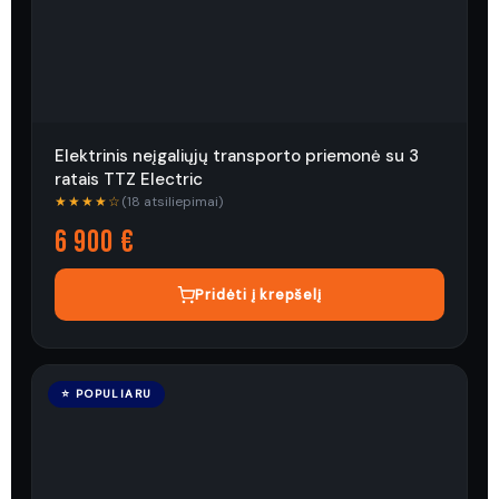
Elektrinis neįgaliųjų transporto priemonė su 3
ratais TTZ Electric
★★★★☆
(18 atsiliepimai)
6 900 €
Pridėti į krepšelį
⭐ POPULIARU