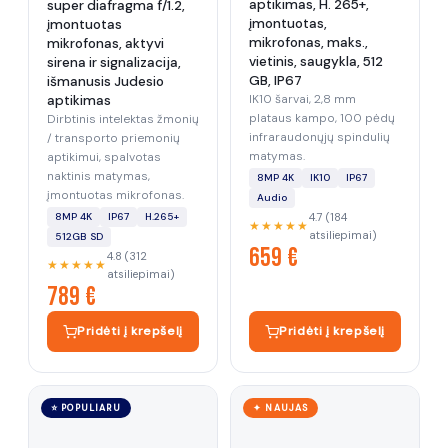
aptikimas, H. 265+,
super diafragma f/1.2,
įmontuotas,
įmontuotas
mikrofonas, maks.,
mikrofonas, aktyvi
vietinis, saugykla, 512
sirena ir signalizacija,
GB, IP67
išmanusis Judesio
IK10 šarvai, 2,8 mm
aptikimas
plataus kampo, 100 pėdų
Dirbtinis intelektas žmonių
infraraudonųjų spindulių
/ transporto priemonių
matymas.
aptikimui, spalvotas
naktinis matymas,
8MP 4K
IK10
IP67
įmontuotas mikrofonas.
Audio
8MP 4K
IP67
H.265+
4.7 (184
★★★★★
atsiliepimai)
512GB SD
659 €
4.8 (312
★★★★★
atsiliepimai)
789 €
Pridėti į krepšelį
Pridėti į krepšelį
⭐ POPULIARU
✦ NAUJAS