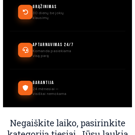
Grąžinimas
30 dienų be jokių
klausimų
Aptarnavimas 24/7
Komanda pasiekiama
visą parą
Garantija
24 mėnesiai —
visiškai nemokama
Negaiškite laiko, pasirinkite
kategoriją tiesiai. Jūsų laukia