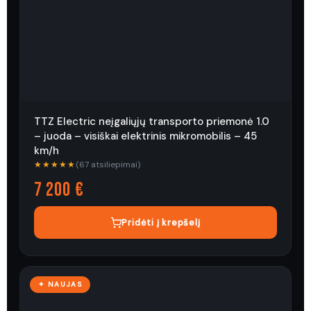
TTZ Electric neįgaliųjų transporto priemonė 1.0
– juoda – visiškai elektrinis mikromobilis – 45
km/h
★★★★★
(67 atsiliepimai)
7 200 €
Pridėti į krepšelį
✦ NAUJAS