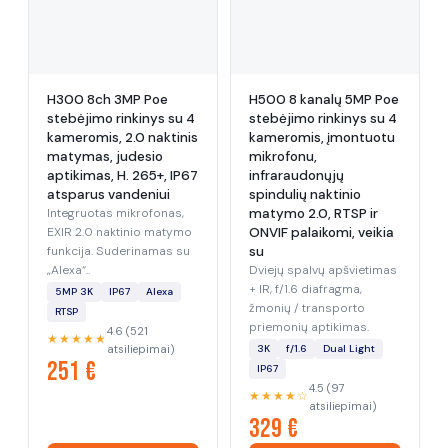
H300 8ch 3MP Poe
H500 8 kanalų 5MP Poe
stebėjimo rinkinys su 4
stebėjimo rinkinys su 4
kameromis, 2.0 naktinis
kameromis, įmontuotu
matymas, judesio
mikrofonu,
aptikimas, H. 265+, IP67
infraraudonųjų
atsparus vandeniui
spindulių naktinio
Integruotas mikrofonas,
matymo 2.0, RTSP ir
EXIR 2.0 naktinio matymo
ONVIF palaikomi, veikia
funkcija. Suderinamas su
su
„Alexa“..
Dviejų spalvų apšvietimas
+ IR, f/1.6 diafragma,
5MP 3K
IP67
Alexa
žmonių / transporto
RTSP
priemonių aptikimas.
4.6 (521
★★★★★
atsiliepimai)
3K
f/1.6
Dual Light
251 €
IP67
4.5 (97
★★★★☆
atsiliepimai)
329 €