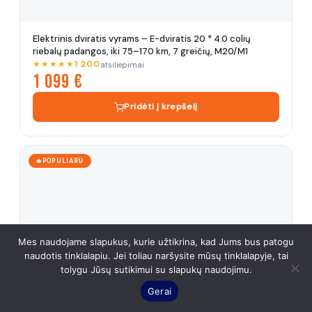
ELEKTRIX ASISTENT
⚡
LT
EN
Prisijungęs
Elektrinis dviratis vyrams – E-dviratis 20 * 4.0 colių
riebalų padangos, iki 75–170 km, 7 greičių, M20/M1
★★★★★
1 200
atsiliepimai
1 099 €
Pridėti į krepšelį
🔥POPULIARU
Mes naudojame slapukus, kurie užtikrina, kad Jums bus patogu
naudotis tinklalapiu. Jei toliau naršysite mūsų tinklalapyje, tai
1
tolygu Jūsų sutikimui su slapukų naudojimu.
Gerai