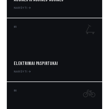
NARŠYTI
🛴
05
Elektriniai paspirtukai
NARŠYTI
🚲
06