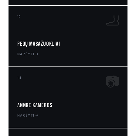
🦶
13
Pėdų masažuokliai
NARŠYTI
📷
14
ANNKE kameros
NARŠYTI