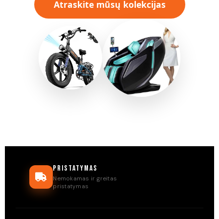
Atraskite mūsų kolekcijas
Pristatymas
Nemokamas ir greitas
pristatymas