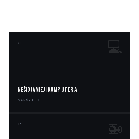
💻
01
Nešiojamieji kompiuteriai
NARŠYTI
🚁
02