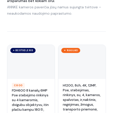
atsparumas bet kokiam orui.
ANNKE kameros paverčia jūsų namus sujungta tvirtove –
neaukodamos naudojimo paprastumo.
⭐ BESTSELERIS
✦ NAUJAS
H1200, 8ch, 4K, 12MP,
C800
Poe, stebėjimas,
FDH600 8 kanalų 6MP
rinkinys, su, 4, kameros,
Poe stebėjimo rinkinys
spalvotas, ir,naktinis,
su 4 kameromis,
regėjimas, žmogus,
dvigubu objektyvu, itin
transporto priemonė,
plačiu kampu 180⑤,