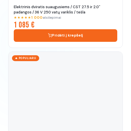
Elektrinis dviratis suaugusiems / CST 27.5 ir 2.0″
padangos / 36 V 250 vatų variklis / tešla
★★★★★
1 000
atsiliepimai
1 085 €
Pridėti į krepšelį
🔥 POPULIARU