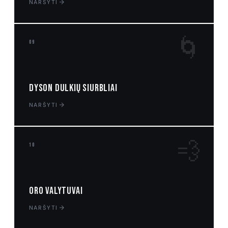
NARŠYTI
🌀
09
Dyson dulkių siurbliai
NARŠYTI
💨
10
Oro valytuvai
NARŠYTI