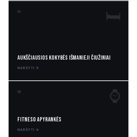
🛏️
11
Aukščiausios kokybės išmanieji čiužiniai
NARŠYTI
⌚
12
Fitneso apyrankės
NARŠYTI