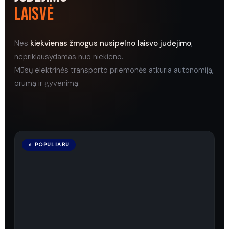
LAISVĖ
Nes
kiekvienas žmogus nusipelno laisvo judėjimo
,
nepriklausydamas nuo niekieno.
Mūsų elektrinės transporto priemonės atkuria autonomiją,
orumą ir gyvenimą.
⭐ POPULIARU