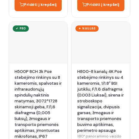
Pridėti į krepšelį
Pridėti į krepšelį
✔ PRO
✦ NAUJAS
H500P 8CH 3k Poe
H800-8 kanalų 4K Poe
stebėjimo rinkinys su 8
stebėjimo rinkinys su 4
kameromis, spalvotas ir
kameromis, 1/1.8″ BSI
infraraudonųjų
jutikliu, F/1.6 diafragma
spindulių naktinis
(0.003 Liuksai), sirena ir
matymas, 3072*1728
stroboskopo
skiriamoji geba, F/1,6
signalizacija, dvipusis
diafragma (0,005
garsas, žmogaus ir
liuksų), žmogaus ir
transporto priemonės
transporto priemonės
buvimo aptikimas,
aptikimas, įmontuotas
perimetro apsauga
mikrofonas, IP67
180° panoraminio vaizdo