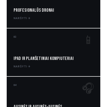
Profesionalūs dronai
NARŠYTI
📱
03
iPad ir planšetiniai kompiuteriai
NARŠYTI
🎧
04
Ausinės ir ausinės-ausinės