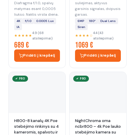
Diafragma f/1.0, spalvų
suliejimas, aktyvus
matymas esant 0,0005
garsinis signalas, dvipusis
liukso. Naktis virsta diena..
garsas.
4K
f/1.0
0.0005 Lux
6MP
180°
Dual Lens
IA
Siren
4.9 (68
4.4 (43
★★★★★
★★★★☆
atsiliepimai)
atsiliepimai)
689 €
1069 €
Pridėti į krepšelį
Pridėti į krepšelį
✔ PRO
✔ PRO
H800-8 kanalų 4K Poe
NightChroma oma
stebėjimo rinkinys su 4
ncbr800 – 4k Poe lauko
kameromis, spalvotu ir
stebėjimo kamera su