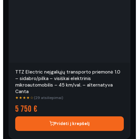
TTZ Electric neįgaliųjų transporto priemonė 1.0
– sidabro/pilka – visiškai elektrinis
mikroautomobilis – 45 km/val. – alternatyva
Canta
★★★★☆
(29 atsiliepimai)
5 750 €
Pridėti į krepšelį