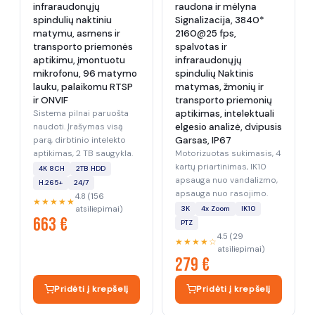
infraraudonųjų
raudona ir mėlyna
spindulių naktiniu
Signalizacija, 3840*
matymu, asmens ir
2160@25 fps,
transporto priemonės
spalvotas ir
aptikimu, įmontuotu
infraraudonųjų
mikrofonu, 96 matymo
spindulių Naktinis
lauku, palaikomu RTSP
matymas, žmonių ir
ir ONVIF
transporto priemonių
Sistema pilnai paruošta
aptikimas, intelektuali
naudoti. Įrašymas visą
elgesio analizė, dvipusis
parą, dirbtinio intelekto
Garsas, IP67
aptikimas, 2 TB saugykla.
Motorizuotas sukimasis, 4
kartų priartinimas, IK10
4K 8CH
2TB HDD
apsauga nuo vandalizmo,
H.265+
24/7
apsauga nuo rasojimo.
4.8 (156
★★★★★
atsiliepimai)
3K
4x Zoom
IK10
663 €
PTZ
4.5 (29
★★★★☆
atsiliepimai)
279 €
Pridėti į krepšelį
Pridėti į krepšelį