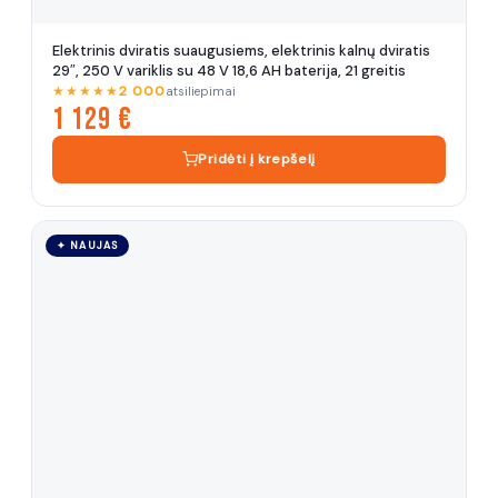
Elektrinis dviratis suaugusiems, elektrinis kalnų dviratis
29″, 250 V variklis su 48 V 18,6 AH baterija, 21 greitis
★★★★★
2 000
atsiliepimai
1 129 €
Pridėti į krepšelį
✦ NAUJAS