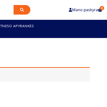
0
Mano paskyra
ITNESO APYRANKĖS