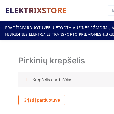
Pereiti
ELEKTRIXSTORE
prie
turinio
PRADŽIA
PARDUOTUVĖ
BLUETOOTH AUSINĖS / ŽAIDIMŲ 
HIBRIDINĖS ELEKTRINĖS TRANSPORTO PRIEMONĖS
HIBRID
Pirkinių krepšelis
Krepšelis dar tuščias.
Grįžti į parduotuvę