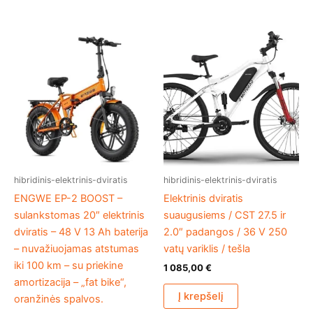
hibridinis-elektrinis-dviratis
hibridinis-elektrinis-dviratis
ENGWE EP-2 BOOST –
Elektrinis dviratis
sulankstomas 20″ elektrinis
suaugusiems / CST 27.5 ir
dviratis – 48 V 13 Ah baterija
2.0″ padangos / 36 V 250
– nuvažiuojamas atstumas
vatų variklis / tešla
iki 100 km – su priekine
1 085,00
€
amortizacija – „fat bike“,
Į krepšelį
oranžinės spalvos.