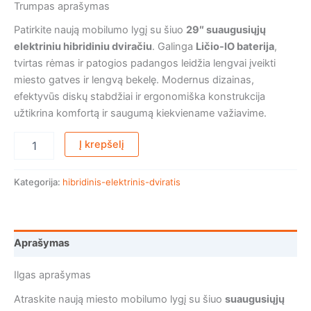
Trumpas aprašymas
Patirkite naują mobilumo lygį su šiuo
29″ suaugusiųjų
elektriniu hibridiniu dviračiu
. Galinga
Ličio-IO baterija
,
tvirtas rėmas ir patogios padangos leidžia lengvai įveikti
miesto gatves ir lengvą bekelę. Modernus dizainas,
efektyvūs diskų stabdžiai ir ergonomiška konstrukcija
užtikrina komfortą ir saugumą kiekviename važiavime.
Į krepšelį
Kategorija:
hibridinis-elektrinis-dviratis
Aprašymas
Ilgas aprašymas
Atraskite naują miesto mobilumo lygį su šiuo
suaugusiųjų