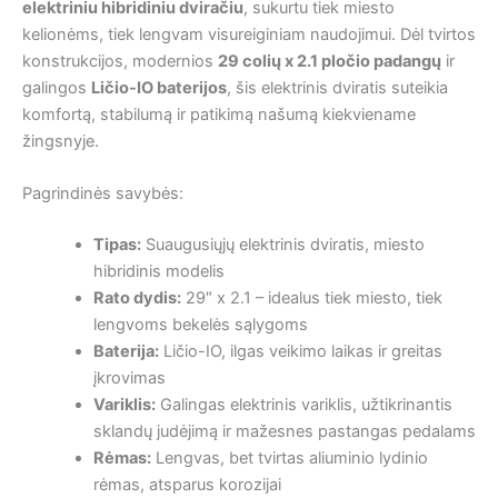
elektriniu hibridiniu dviračiu
, sukurtu tiek miesto
kelionėms, tiek lengvam visureiginiam naudojimui. Dėl tvirtos
konstrukcijos, modernios
29 colių x 2.1 pločio padangų
ir
galingos
Ličio-IO baterijos
, šis elektrinis dviratis suteikia
komfortą, stabilumą ir patikimą našumą kiekviename
žingsnyje.
Pagrindinės savybės:
Tipas:
Suaugusiųjų elektrinis dviratis, miesto
hibridinis modelis
Rato dydis:
29″ x 2.1 – idealus tiek miesto, tiek
lengvoms bekelės sąlygoms
Baterija:
Ličio-IO, ilgas veikimo laikas ir greitas
įkrovimas
Variklis:
Galingas elektrinis variklis, užtikrinantis
sklandų judėjimą ir mažesnes pastangas pedalams
Rėmas:
Lengvas, bet tvirtas aliuminio lydinio
rėmas, atsparus korozijai