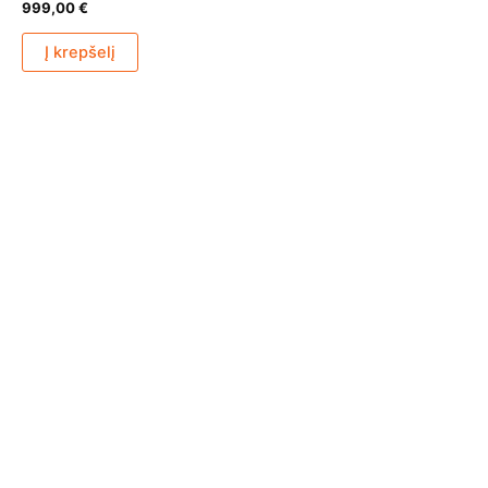
999,00
€
Į krepšelį