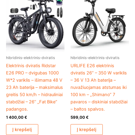
hibridinis-elektrinis-dviratis
hibridinis-elektrinis-dviratis
Elektrinis dviratis Ridstar
URLIFE E26 elektrinis
E26 PRO – dvigubas 1000
dviratis 26“ – 350 W variklis
W*2 variklis – išimama 48 V
– 36 V 13 Ah baterija –
23 Ah baterija – maksimalus
nuvažiuojamas atstumas iki
greitis 50 km/h – hidrauliniai
100 km – „Shimano“ 7
stabdžiai – 26’’ „Fat Bike“
pavaros – diskiniai stabdžiai
padangos.
– baltos spalvos.
1 400,00
€
599,00
€
Į krepšelį
Į krepšelį