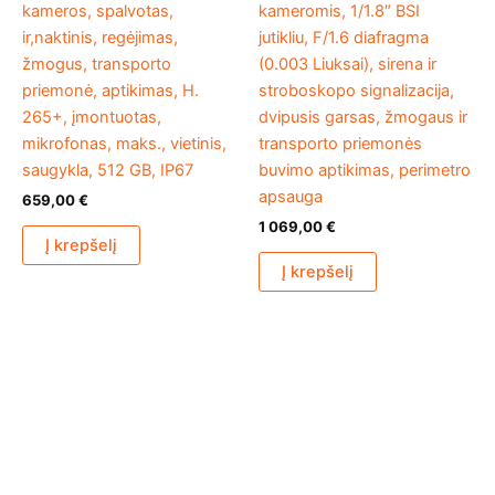
kameros, spalvotas,
kameromis, 1/1.8″ BSI
ir,naktinis, regėjimas,
jutikliu, F/1.6 diafragma
žmogus, transporto
(0.003 Liuksai), sirena ir
priemonė, aptikimas, H.
stroboskopo signalizacija,
265+, įmontuotas,
dvipusis garsas, žmogaus ir
mikrofonas, maks., vietinis,
transporto priemonės
saugykla, 512 GB, IP67
buvimo aptikimas, perimetro
apsauga
659,00
€
1 069,00
€
Į krepšelį
Į krepšelį