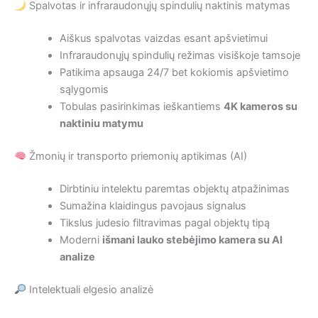
Spalvotas ir infraraudonųjų spindulių naktinis matymas
Aiškus spalvotas vaizdas esant apšvietimui
Infraraudonųjų spindulių režimas visiškoje tamsoje
Patikima apsauga 24/7 bet kokiomis apšvietimo
sąlygomis
Tobulas pasirinkimas ieškantiems
4K kameros su
naktiniu matymu
Žmonių ir transporto priemonių aptikimas (AI)
Dirbtiniu intelektu paremtas objektų atpažinimas
Sumažina klaidingus pavojaus signalus
Tikslus judesio filtravimas pagal objektų tipą
Moderni
išmani lauko stebėjimo kamera su AI
analize
Intelektuali elgesio analizė