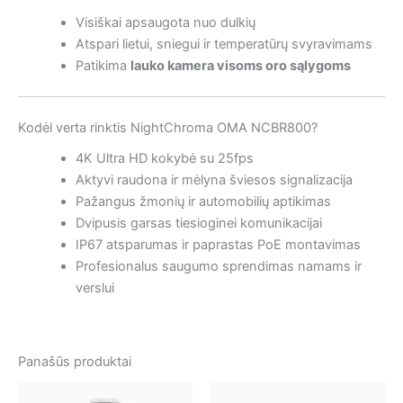
Visiškai apsaugota nuo dulkių
Atspari lietui, sniegui ir temperatūrų svyravimams
Patikima
lauko kamera visoms oro sąlygoms
Kodėl verta rinktis NightChroma OMA NCBR800?
4K Ultra HD kokybė su 25fps
Aktyvi raudona ir mėlyna šviesos signalizacija
Pažangus žmonių ir automobilių aptikimas
Dvipusis garsas tiesioginei komunikacijai
IP67 atsparumas ir paprastas PoE montavimas
Profesionalus saugumo sprendimas namams ir
verslui
Panašūs produktai