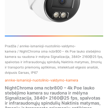
ir
mėlyna
Signalizacija,
3840*
2160@25
fps,
spalvotas
ir
infraraudonųjų
spindulių
Pradžia
/
annke-ismanioji-nuotolinio-valdymo-
Naktinis
kamera
/ NightChroma oma ncbr800 – 4k Poe lauko stebėjimo
matymas,
kamera su raudona ir mėlyna Signalizacija, 3840* 2160@25 fps,
žmonių
spalvotas ir infraraudonųjų spindulių Naktinis matymas, žmonių
ir
ir transporto priemonių aptikimas, intelektuali elgesio analizė,
transporto
dvipusis Garsas, IP67
priemonių
aptikimas,
annke-ismanioji-nuotolinio-valdymo-kamera
intelektuali
NightChroma oma ncbr800 – 4k Poe lauko
elgesio
stebėjimo kamera su raudona ir mėlyna
analizė,
Signalizacija, 3840* 2160@25 fps, spalvotas
dvipusis
ir infraraudonųjų spindulių Naktinis matymas,
Garsas,