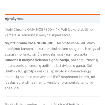
Aprašymas
NightChroma OMA NCBR800 – 4K PoE lauko stebėjimo
kamera su raudona ir mėlyna signalizacija
NightChroma OMA NCBR800
– tai profesionali 4K lauko
stebėjimo kamera, sukurta maksimaliam saugumui ir aktyviai
atgrasymo funkcijai. Šis modelis išsiskiria integruota
raudona ir mėlyna šviesos signalizacija
, pažangiu žmonių
ir transporto priemonių aptikimu bei dvipusiu garsu. Dėl
3840×2160@25fps raiškos, spalvoto ir infraraudonųjų
spindulių naktinio matymo bei IP67 atsparumo klasės, tai
idealus sprendimas namų, verslo ar pramoninių teritorijų
apsaugai.
Pagrindinės savybės ir techninės charakteristikos