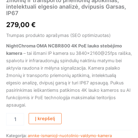
žmonių ir transporto priemonių aptikimas,
IP67
intelektuali elgesio analizė, dvipusis Garsas,
IP67
279,00
€
Trumpas produkto aprašymas (SEO optimizuotas)
NightChroma OMA NCBR800 4K PoE lauko stebėjimo
kamera
– tai išmani IP kamera su 3840×2160@25fps raiška,
spalvotu ir infraraudonųjų spindulių naktiniu matymu bei
aktyvia raudona ir mėlyna signalizacija. Kamera palaiko
žmonių ir transporto priemonių aptikimą, intelektualią
elgesio analizę, dvipusį garsą ir turi IP67 apsaugą. Puikus
pasirinkimas ieškantiems patikimos 4K lauko kameros su AI
funkcijomis ir PoE technologija maksimaliai teritorijos
apsaugai.
Į krepšelį
Kategorija:
annke-ismanioji-nuotolinio-valdymo-kamera