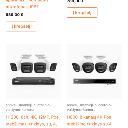
aptikimas, įmontuotas
789,00
€
mikrofonas, IP67
Į krepšelį
689,00
€
Į krepšelį
annke-ismanioji-nuotolinio-
annke-ismanioji-nuotolinio-
valdymo-kamera
valdymo-kamera
H1200, 8ch, 4K, 12MP, Poe,
H800-8 kanalų 4K Poe
stebėjimas, rinkinys, su, 4,
stebėjimo rinkinys su 4