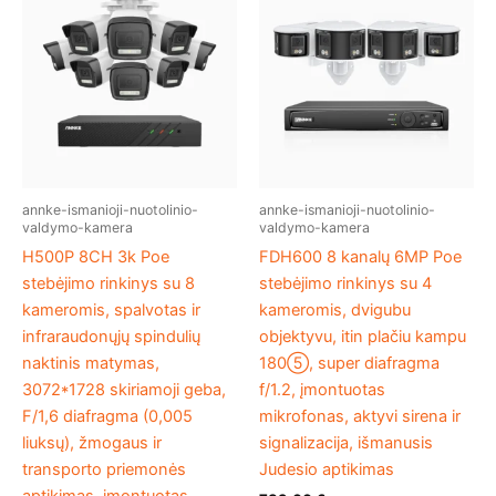
annke-ismanioji-nuotolinio-
annke-ismanioji-nuotolinio-
valdymo-kamera
valdymo-kamera
H500P 8CH 3k Poe
FDH600 8 kanalų 6MP Poe
stebėjimo rinkinys su 8
stebėjimo rinkinys su 4
kameromis, spalvotas ir
kameromis, dvigubu
infraraudonųjų spindulių
objektyvu, itin plačiu kampu
naktinis matymas,
180⑤, super diafragma
3072*1728 skiriamoji geba,
f/1.2, įmontuotas
F/1,6 diafragma (0,005
mikrofonas, aktyvi sirena ir
liuksų), žmogaus ir
signalizacija, išmanusis
transporto priemonės
Judesio aptikimas