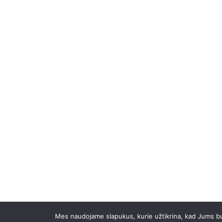
Mes naudojame slapukus, kurie užtikrina, kad Jums bus 