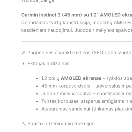
Garmin Instinct 3 (45 mm) su 1.2” AMOLED ekr
Derindamas tvirtą konstrukciją, modernų AMOLED ek
kasdieniam naudojimui. Juodos / mėlynos spalvos di
🔎 Pagrindinės charakteristikos (SEO optimizuota
📱 Ekranas ir dizainas
1.2 colių
AMOLED ekranas
– ryškios spa
45 mm korpuso dydis – universalus ir pa
Juoda / mėlyna spalva – sportiškas ir m
Tvirtas korpusas, atsparus smūgiams ir
Atsparumas vandeniui (tinkamas plaukim
🏃 Sporto ir treniruočių funkcijos