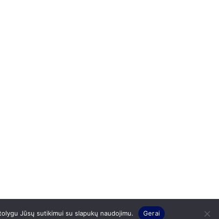
 tolygu Jūsų sutikimui su slapukų naudojimu.
Gerai