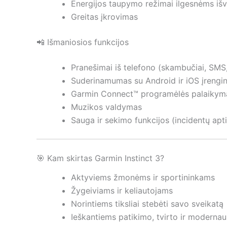
Energijos taupymo režimai ilgesnėms i
Greitas įkrovimas
📲 Išmaniosios funkcijos
Pranešimai iš telefono (skambučiai, SMS
Suderinamumas su Android ir iOS įrengin
Garmin Connect™ programėlės palaikym
Muzikos valdymas
Sauga ir sekimo funkcijos (incidentų apt
🎯 Kam skirtas Garmin Instinct 3?
Aktyviems žmonėms ir sportininkams
Žygeiviams ir keliautojams
Norintiems tiksliai stebėti savo sveikatą
Ieškantiems patikimo, tvirto ir modernau