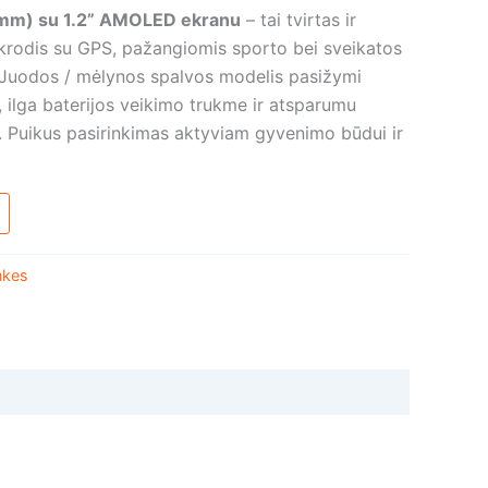
5 mm) su 1.2” AMOLED ekranu
– tai tvirtas ir
ikrodis su GPS, pažangiomis sporto bei sveikatos
 Juodos / mėlynos spalvos modelis pasižymi
ilga baterijos veikimo trukme ir atsparumu
 Puikus pasirinkimas aktyviam gyvenimo būdui ir
nkes