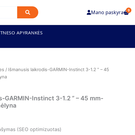
0
Mano paskyra
ITNESO APYRANKĖS
es
/ Išmanusis laikrodis-GARMIN-Instinct 3-1.2 ” – 45
yna
is-GARMIN-Instinct 3-1.2 ” – 45 mm-
ėlyna
ašymas (SEO optimizuotas)