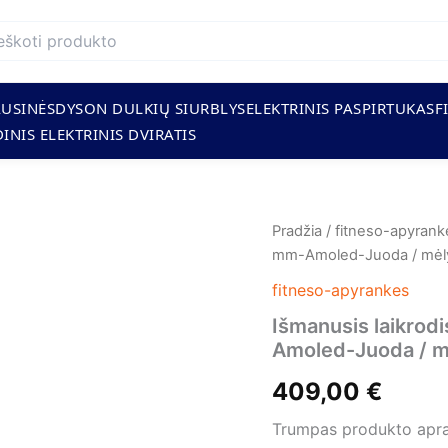
AUSINĖS
DYSON DULKIŲ SIURBLYS
ELEKTRINIS PASPIRTUKAS
F
INIS ELEKTRINIS DVIRATIS
produkto
Pradžia
/
fitneso-apyrank
kiekis:
mm-Amoled-Juoda / mėl
Išmanusis
laikrodis-
fitneso-apyrankes
GARMIN-
Išmanusis laikrod
Instinct
Amoled-Juoda / m
3-
1.2
409,00
€
"
-
Trumpas produkto apr
45
mm-