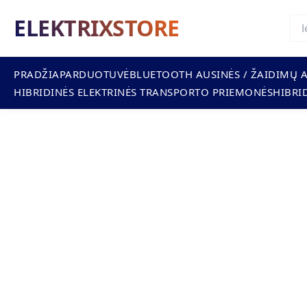
Pereiti
ELEKTRIXSTORE
prie
turinio
PRADŽIA
PARDUOTUVĖ
BLUETOOTH AUSINĖS / ŽAIDIMŲ 
HIBRIDINĖS ELEKTRINĖS TRANSPORTO PRIEMONĖS
HIBRID