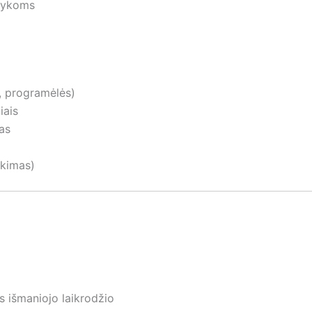
švykoms
, programėlės)
iais
as
ikimas)
s išmaniojo laikrodžio