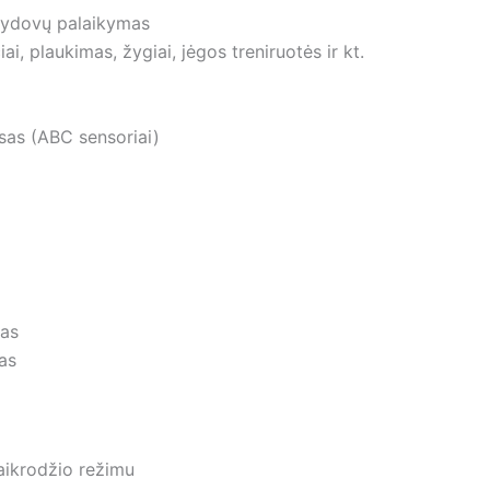
alydovų palaikymas
, plaukimas, žygiai, jėgos treniruotės ir kt.
sas (ABC sensoriai)
mas
as
laikrodžio režimu