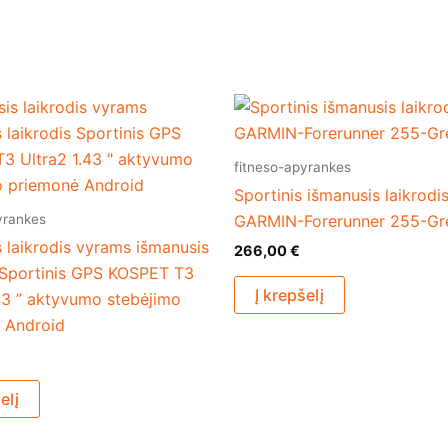
fitneso-apyrankes
Sportinis išmanusis laikrodi
yrankes
GARMIN-Forerunner 255-Gr
 laikrodis vyrams išmanusis
266,00
€
s Sportinis GPS KOSPET T3
Į krepšelį
43 ” aktyvumo stebėjimo
 Android
elį