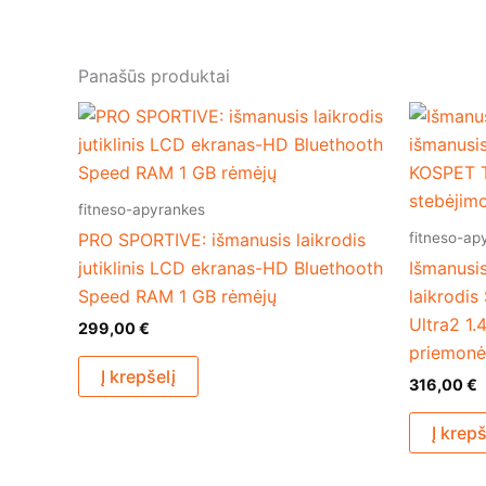
Panašūs produktai
fitneso-apyrankes
fitneso-ap
PRO SPORTIVE: išmanusis laikrodis
jutiklinis LCD ekranas-HD Bluethooth
Išmanusis
Speed RAM 1 GB rėmėjų
laikrodi
Ultra2 1.
299,00
€
priemonė
Į krepšelį
316,00
€
Į krepš