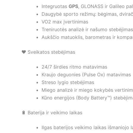
Integruotas
GPS
, GLONASS ir Galileo p
Daugybė sporto režimų: bėgimas, dviračiai
VO2 max įvertinimas
Treniruotės analizė ir našumo stebėjimas
Aukščio matuoklis, barometras ir kompa
❤️ Sveikatos stebėjimas
24/7 širdies ritmo matavimas
Kraujo deguonies (Pulse Ox) matavimas
Streso lygio stebėjimas
Miego analizė ir miego kokybės vertini
Kūno energijos (Body Battery™) stebėjim
🔋 Baterija ir veikimo laikas
Ilgas baterijos veikimo laikas išmaniojo 