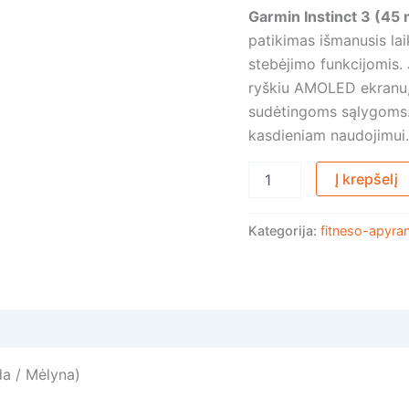
Garmin Instinct 3 (4
Amoled-
Juoda
patikimas išmanusis la
/
stebėjimo funkcijomis.
mėlyna
ryškiu AMOLED ekranu, 
sudėtingoms sąlygoms.
kasdieniam naudojimui.
Į krepšelį
Kategorija:
fitneso-apyra
a / Mėlyna)