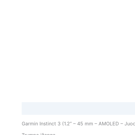
Aprašymas
Garmin Instinct 3 (1.2” – 45 mm – AMOLED – Juod
Trumpa įžanga