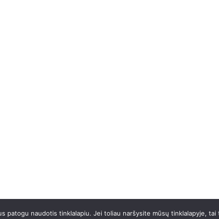
patogu naudotis tinklalapiu. Jei toliau naršysite mūsų tinklalapyje, tai