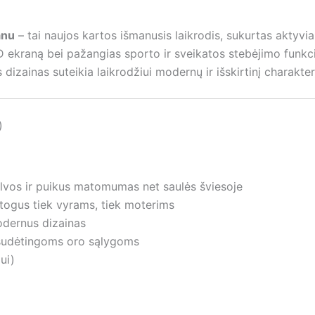
anu
– tai naujos kartos išmanusis laikrodis, sukurtas akty
raną bei pažangias sporto ir sveikatos stebėjimo funkcijas,
zainas suteikia laikrodžiui modernų ir išskirtinį charakter
)
lvos ir puikus matomumas net saulės šviesoje
togus tiek vyrams, tiek moterims
odernus dizainas
 sudėtingoms oro sąlygoms
ui)