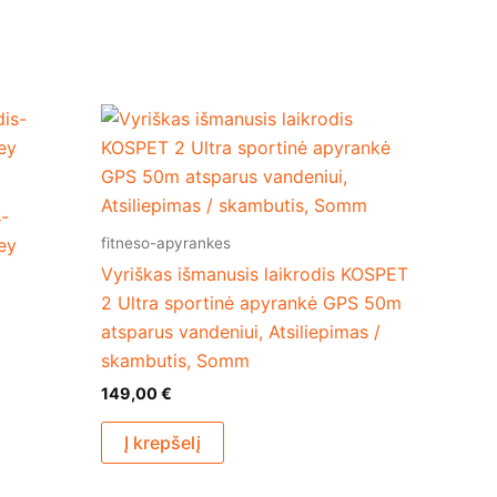
s-
fitneso-apyrankes
ey
Vyriškas išmanusis laikrodis KOSPET
2 Ultra sportinė apyrankė GPS 50m
atsparus vandeniui, Atsiliepimas /
skambutis, Somm
149,00
€
Į krepšelį