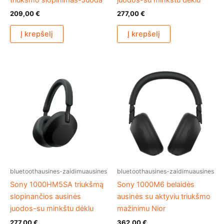
209,00
€
277,00
€
Į krepšelį
Į krepšelį
bluetoothausines-zaidimuausines
bluetoothausines-zaidimuausines
Sony 1000HM5SA triukšmą
Sony 1000M6 belaidės
slopinančios ausinės
ausinės su aktyviu triukšmo
juodos-su minkštu dėklu
mažinimu Nior
277,00
€
362,00
€