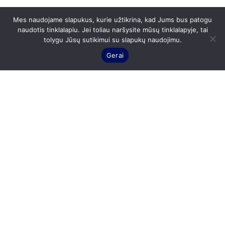
Mes naudojame slapukus, kurie užtikrina, kad Jums bus patogu
naudotis tinklalapiu. Jei toliau naršysite mūsų tinklalapyje, tai
tolygu Jūsų sutikimui su slapukų naudojimu.
Gerai