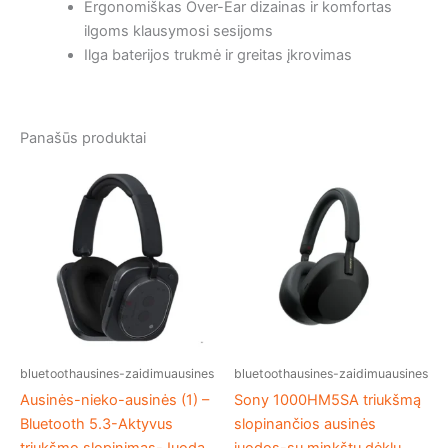
Ergonomiškas Over-Ear dizainas ir komfortas
ilgoms klausymosi sesijoms
Ilga baterijos trukmė ir greitas įkrovimas
Panašūs produktai
bluetoothausines-zaidimuausines
bluetoothausines-zaidimuausines
Ausinės-nieko-ausinės (1) –
Sony 1000HM5SA triukšmą
Bluetooth 5.3-Aktyvus
slopinančios ausinės
triukšmo slopinimas-Juoda
juodos-su minkštu dėklu