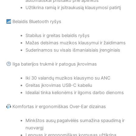
automatiškai prisitaiko prie aplinkos
Užtikrina ramią ir įsitraukusią klausymosi patirtį
Belaidis Bluetooth ryšys
Stabilus ir greitas belaidis ryšys
Mažas delsimas muzikos klausymui ir žaidimams
Suderinamos su visais išmaniaisiais įrenginiais
Ilga baterijos trukmė ir patogus įkrovimas
Iki 30 valandų muzikos klausymo su ANC
Greitas įkrovimas USB-C kabeliu
Idealiai tinka kelionėms ir ilgoms darbo dienoms
Komfortas ir ergonomiškas Over-Ear dizainas
Minkštos ausų pagalvėlės sumažina spaudimą ir
nuovargį
Lengvas ir ergonomiškas korpusas užtikrina