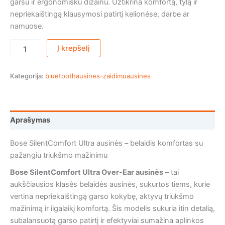
garsu ir ergonomišku dizainu. Užtikrina komfortą, tylą ir
nepriekaištingą klausymosi patirtį kelionėse, darbe ar
namuose.
Į krepšelį
Kategorija:
bluetoothausines-zaidimuausines
Aprašymas
Bose SilentComfort Ultra ausinės – belaidis komfortas su
pažangiu triukšmo mažinimu
Bose SilentComfort Ultra Over-Ear ausinės
– tai
aukščiausios klasės belaidės ausinės, sukurtos tiems, kurie
vertina nepriekaištingą garso kokybę, aktyvų triukšmo
mažinimą ir ilgalaikį komfortą. Šis modelis sukuria itin detalią,
subalansuotą garso patirtį ir efektyviai sumažina aplinkos