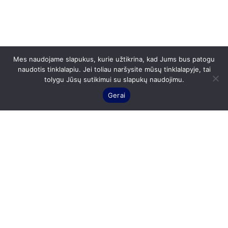
Mes naudojame slapukus, kurie užtikrina, kad Jums bus patogu
naudotis tinklalapiu. Jei toliau naršysite mūsų tinklalapyje, tai
tolygu Jūsų sutikimui su slapukų naudojimu.
Gerai