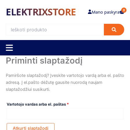
Pereiti
ELEKTRIXSTORE
prie
0
Mano paskyra
turinio
Priminti slaptažodį
Privalomas
Pamiršote slaptažodį? Įveskite vartotojo vardą arba el. pašto
adresą. Į el.pašto dėžutę gausite nuorodą naujam
slaptažodžiui susikurti.
Vartotojo vardas arba el. paštas
*
Atkurti slaptažodį